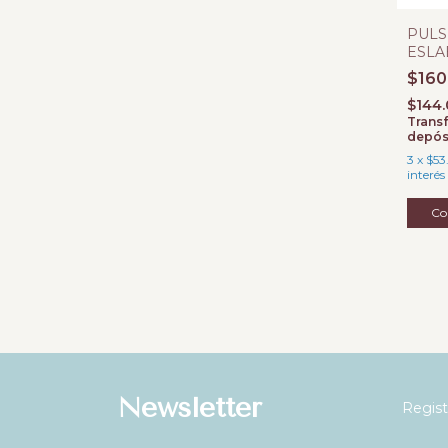
PULS
ESLA
ROLO
$160
MICR
$144
Transf
depós
3
x
$53
interés
Newsletter
Regist