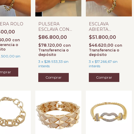
ERA ROLO
PULSERA
ESCLAVA
ESCLAVA CON
ABIERTA
500,00
CUBIC COLORES
LABRADA TIPO
$86.800,00
$51.800,00
50,00
CADENA
con
erencia o
$78.120,00
$46.620,00
con
con
ito
Transferencia o
Transferencia o
depósito
depósito
.500,00
sin
3
x
$28.933,33
sin
3
x
$17.266,67
sin
interés
interés