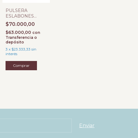
PULSERA
ESLABONES
BARBADA
$70.000,00
$63.000,00
con
Transferencia o
depósito
3
x
$23.333,33
sin
interés