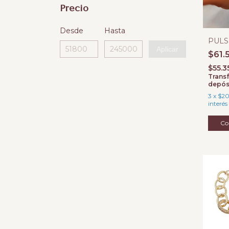
Precio
Desde
Hasta
PULS
Aplicar
$61.
$55.3
Transf
depós
3
x
$20
interés