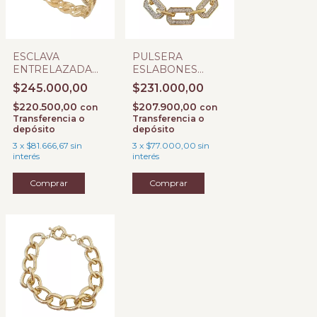
ESCLAVA
PULSERA
ENTRELAZADA
ESLABONES
CON MICROPAVE
FORCET CON
$245.000,00
$231.000,00
CON CIERRE
MICROPAVE
$220.500,00
$207.900,00
con
con
Transferencia o
Transferencia o
depósito
depósito
3
x
$81.666,67
sin
3
x
$77.000,00
sin
interés
interés