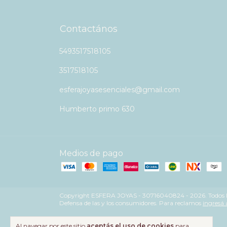
Contactános
5493517518105
3517518105
esferajoyasesenciales@gmail.com
Humberto primo 630
Medios de pago
Copyright ESFERA JOYAS - 30716040824 - 2026. Todos lo
Defensa de las y los consumidores. Para reclamos
ingresá 
Al navegar por este sitio
aceptás el uso de cookies
para