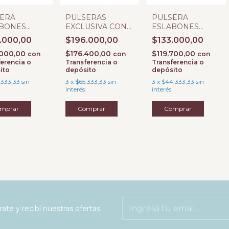
ERA
PULSERA
PULSERAS
BONES
ESLABONES
EXCLUSIVA CON
 CON
GRUMET CON
MICROPAVE
.000,00
$133.000,00
$196.000,00
OPAVE
DIJE BOCA
.000,00
$119.700,00
$176.400,00
MICROPAVE
con
con
con
erencia o
Transferencia o
Transferencia o
ito
depósito
depósito
.333,33
sin
3
x
$44.333,33
sin
3
x
$65.333,33
sin
interés
interés
rate y recibí nuestras ofertas.