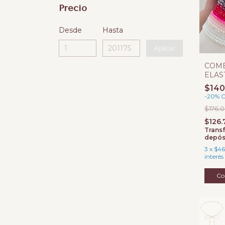
Precio
Desde
Hasta
Aplicar
COM
ELAS
BICO
$140
-
20
%
$176.
$126
Transf
depós
3
x
$46
interés