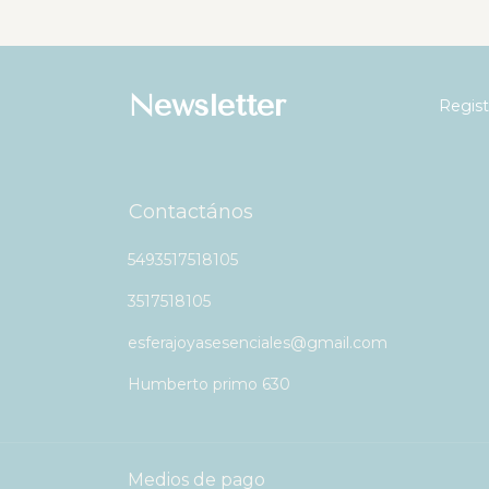
Newsletter
Regist
Contactános
5493517518105
3517518105
esferajoyasesenciales@gmail.com
Humberto primo 630
Medios de pago