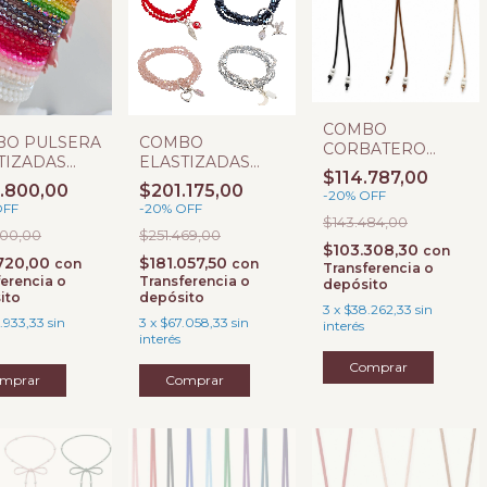
COMBO
BO PULSERA
COMBO
CORBATERO
TIZADAS
ELASTIZADAS
GAMUZA CON
$114.787,00
NOS
TRIPLES DE
DIJE
.800,00
$201.175,00
-
20
%
OFF
BICONOS
OFF
-
20
%
OFF
CRISTAL Y DIJES
$143.484,00
000,00
$251.469,00
$103.308,30
con
.720,00
$181.057,50
con
con
Transferencia o
erencia o
Transferencia o
depósito
ito
depósito
3
x
$38.262,33
sin
.933,33
sin
3
x
$67.058,33
sin
interés
interés