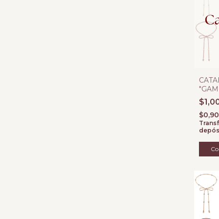
CATA
"GAM
$1,0
$0,9
Transf
depós