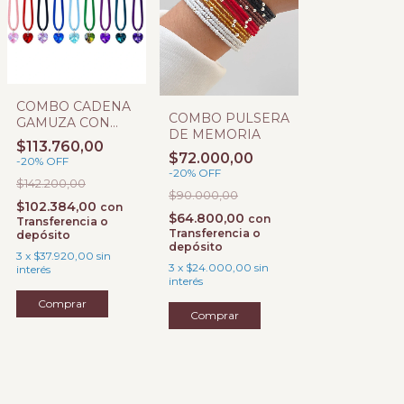
COMBO CADENA
COMBO PULSERA
GAMUZA CON
DE MEMORIA
DIJE CORAZON
$113.760,00
SW
$72.000,00
-
20
%
OFF
-
20
%
OFF
$142.200,00
$90.000,00
$102.384,00
con
$64.800,00
con
Transferencia o
Transferencia o
depósito
depósito
3
x
$37.920,00
sin
3
x
$24.000,00
sin
interés
interés