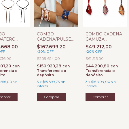
BO
COMBO
COMBO CADENA
BATERO
CADENA/PULSERA
GAMUZA
UZA CON
GAMUZA CON
AJUSTABLE CON
.668,00
$167.699,20
$49.212,00
TA RAYADAS
BOLITAS
DIJE SW
OFF
-
20
%
OFF
-
20
%
OFF
RAYADAS
336,00
$209.624,00
$61.515,00
601,20
$150.929,28
$44.290,80
con
con
con
erencia o
Transferencia o
Transferencia o
ito
depósito
depósito
.556,00
sin
3
x
$55.899,73
sin
3
x
$16.404,00
sin
interés
interés