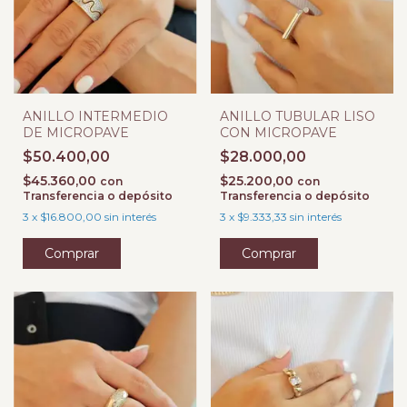
ANILLO INTERMEDIO
ANILLO TUBULAR LISO
DE MICROPAVE
CON MICROPAVE
$50.400,00
$28.000,00
$45.360,00
$25.200,00
con
con
Transferencia o depósito
Transferencia o depósito
3
x
$16.800,00
sin interés
3
x
$9.333,33
sin interés
Comprar
Comprar