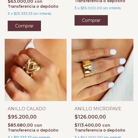
$63.000,00
Transferencia o depósito
con
Transferencia o depósito
3
x
$35.000,00
sin interés
3
x
$23.333,33
sin interés
Comprar
Comprar
ANILLO CALADO
ANILLO MICROPAVE
$95.200,00
$126.000,00
$85.680,00
$113.400,00
con
con
Transferencia o depósito
Transferencia o depósito
3
x
$31.733,33
sin interés
3
x
$42.000,00
sin interés