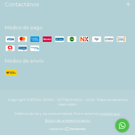
Contactános
Medios de pago
Medios de envío
Copyright ESFERA JOYAS - 30716040824 - 2026. Todos los derechos
reservados.
Defensa de las y los consumidores. Para reclamos
ingresá acá.
Botón de arrepentimiento