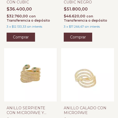
CON CUBIC
CUBIC NEGRO
$36.400,00
$51.800,00
$32.760,00
$46.620,00
con
con
Transferencia o depósito
Transferencia o depósito
3
x
$12.133,33
sin interés
3
x
$17.266,67
sin interés
Comprar
Comprar
ANILLO SERPIENTE
ANILLO CALADO CON
CON MICROPAVE Y
MICROPAVE
CUBIC VERDE