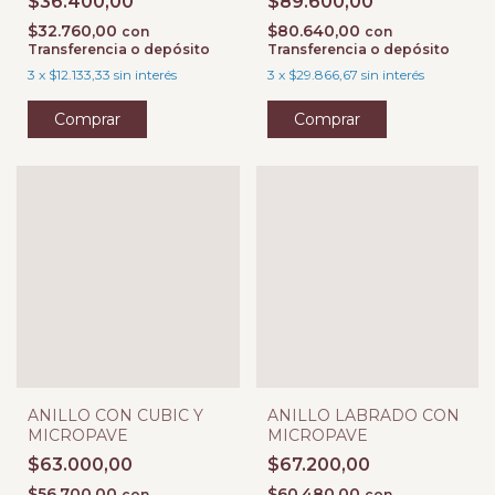
$36.400,00
$89.600,00
$32.760,00
$80.640,00
con
con
Transferencia o depósito
Transferencia o depósito
3
x
$12.133,33
sin interés
3
x
$29.866,67
sin interés
Comprar
Comprar
ANILLO CON CUBIC Y
ANILLO LABRADO CON
MICROPAVE
MICROPAVE
$63.000,00
$67.200,00
$56.700,00
$60.480,00
con
con