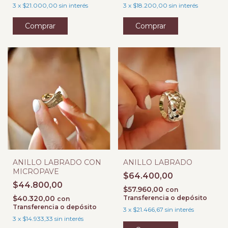
3
x
$21.000,00
sin interés
3
x
$18.200,00
sin interés
Comprar
Comprar
ANILLO LABRADO CON
ANILLO LABRADO
MICROPAVE
$64.400,00
$44.800,00
$57.960,00
con
$40.320,00
Transferencia o depósito
con
Transferencia o depósito
3
x
$21.466,67
sin interés
3
x
$14.933,33
sin interés