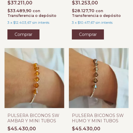
2,5 MM
1,8 MM
$37.211,00
$31.253,00
$33.489,90
$28.127,70
con
con
Transferencia o depósito
Transferencia o depósito
3
x
$12.403,67
sin interés
3
x
$10.417,67
sin interés
PULSERA BICONOS SW
PULSERA BICONOS SW
AMBAR Y MINI TUBOS
HUMO Y MINI TUBOS
$45.430,00
$45.430,00