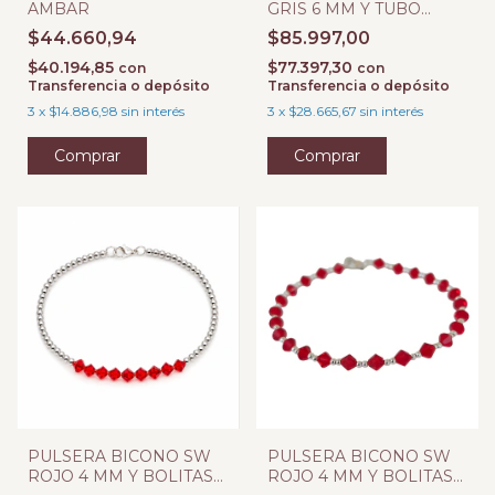
AMBAR
GRIS 6 MM Y TUBO
LABRADO 10 MM
$44.660,94
$85.997,00
$40.194,85
$77.397,30
con
con
Transferencia o depósito
Transferencia o depósito
3
x
$14.886,98
sin interés
3
x
$28.665,67
sin interés
PULSERA BICONO SW
PULSERA BICONO SW
ROJO 4 MM Y BOLITAS
ROJO 4 MM Y BOLITAS