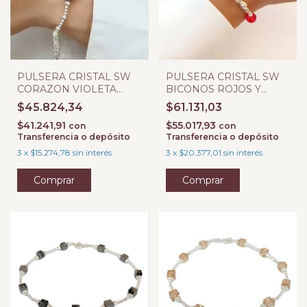
PULSERA CRISTAL SW
PULSERA CRISTAL SW
CORAZON VIOLETA
BICONOS ROJOS Y
TORNASOL
CADENA
$45.824,34
$61.131,03
$41.241,91
$55.017,93
con
con
Transferencia o depósito
Transferencia o depósito
3
x
$15.274,78
sin interés
3
x
$20.377,01
sin interés