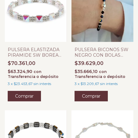
PULSERA ELASTIZADA
PULSERA BICONOS SW
PIRAMIDE SW BOREAL
NEGRO CON BOLAS
7 MM Y BOLITAS 3 MM
LISAS
$70.361,00
$39.629,00
$63.324,90
$35.666,10
con
con
Transferencia o depósito
Transferencia o depósito
3
x
$23.453,67
sin interés
3
x
$13.209,67
sin interés