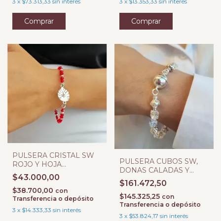
3
x
$73.313,33
sin interés
3
x
$13.353,33
sin interés
PULSERA CRISTAL SW
PULSERA CUBOS SW,
ROJO Y HOJA
DONAS CALADAS Y
MONSTERA
$43.000,00
ESMERILADAS
$161.472,50
$38.700,00
con
$145.325,25
con
Transferencia o depósito
Transferencia o depósito
3
x
$14.333,33
sin interés
3
x
$53.824,17
sin interés