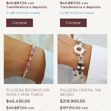
$40.887,00
$40.887,00
con
con
Transferencia o depósito
Transferencia o depósito
3
x
$15.143,33
sin interés
3
x
$15.143,33
sin interés
PULSERA BICONOS SW
PULSERA CRISTAL SW
ROSA Y MINI TUBOS
NEGRO
$45.430,00
$219.900,00
$40.887,00
$197.910,00
con
con