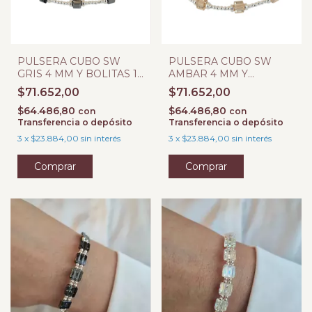
PULSERA CUBO SW
PULSERA CUBO SW
GRIS 4 MM Y BOLITAS 1,
AMBAR 4 MM Y
8MM
BOLITAS 1, 8MM
$71.652,00
$71.652,00
$64.486,80
$64.486,80
con
con
Transferencia o depósito
Transferencia o depósito
3
x
$23.884,00
sin interés
3
x
$23.884,00
sin interés