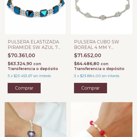
PULSERA ELASTIZADA
PULSERA CUBO SW
PIRAMIDE SW AZUL 7
BOREAL 4 MM Y
MM Y BOLITAS 3 MM
BOLITAS 1, 8MM
$70.361,00
$71.652,00
$63.324,90
$64.486,80
con
con
Transferencia o depósito
Transferencia o depósito
3
x
$23.453,67
sin interés
3
x
$23.884,00
sin interés