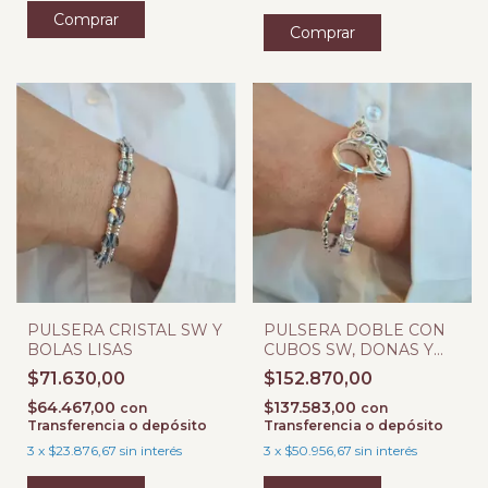
PULSERA CRISTAL SW Y
PULSERA DOBLE CON
BOLAS LISAS
CUBOS SW, DONAS Y
OVALES
$71.630,00
$152.870,00
$64.467,00
$137.583,00
con
con
Transferencia o depósito
Transferencia o depósito
3
x
$23.876,67
sin interés
3
x
$50.956,67
sin interés