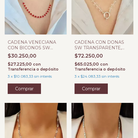
CADENA VENECIANA
CADENA CON DONAS
CON BICONOS SW
SW TRANSPARENTE,
ROJO PLATA 925
BOLAS Y TUBOS PLATA
$30.250,00
$72.250,00
925
$27.225,00
$65.025,00
con
con
Transferencia o depósito
Transferencia o depósito
3
x
$10.083,33
sin interés
3
x
$24.083,33
sin interés