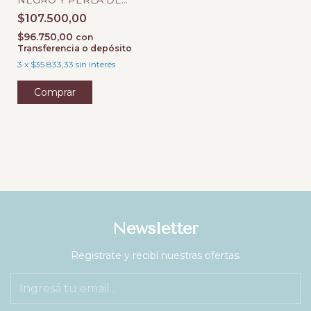
RIO PLATA 925
$107.500,00
$96.750,00
con
Transferencia o depósito
3
x
$35.833,33
sin interés
Newsletter
Registrate y recibí nuestras ofertas.