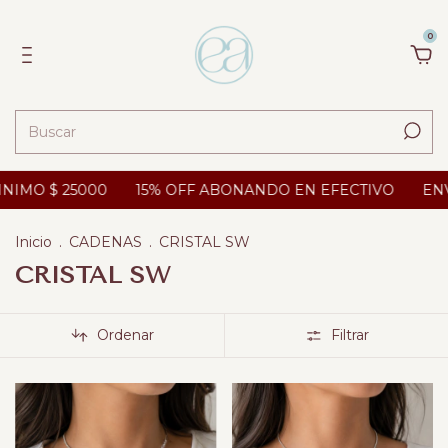
0
 25000
15% OFF ABONANDO EN EFECTIVO
ENVIOS A 
Inicio
.
CADENAS
.
CRISTAL SW
CRISTAL SW
Ordenar
Filtrar