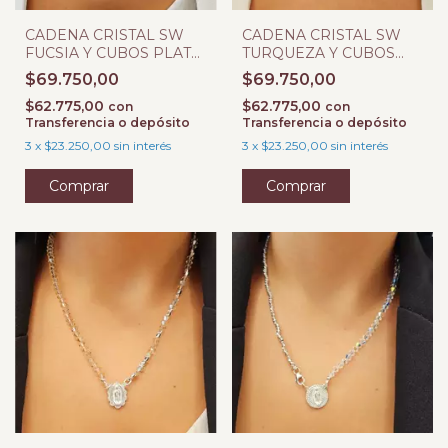
CADENA CRISTAL SW
CADENA CRISTAL SW
FUCSIA Y CUBOS PLATA
TURQUEZA Y CUBOS
925
PLATA 925
$69.750,00
$69.750,00
$62.775,00
$62.775,00
con
con
Transferencia o depósito
Transferencia o depósito
3
x
$23.250,00
sin interés
3
x
$23.250,00
sin interés