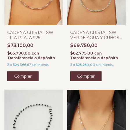
CADENA CRISTAL SW
CADENA CRISTAL SW
LILA PLATA 925
VERDE AGUA Y CUBOS
PLATA 925
$73.100,00
$69.750,00
$65.790,00
$62.775,00
con
con
Transferencia o depósito
Transferencia o depósito
3
x
$24.366,67
sin interés
3
x
$23.250,00
sin interés