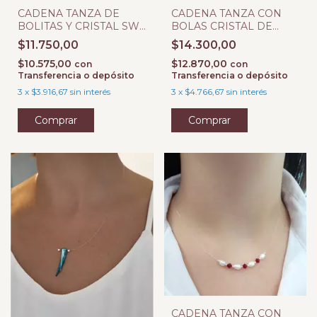
CADENA TANZA DE
CADENA TANZA CON
BOLITAS Y CRISTAL SW
BOLAS CRISTAL DE
BICONO HUMO
ROCA
$11.750,00
$14.300,00
$10.575,00
$12.870,00
con
con
Transferencia o depósito
Transferencia o depósito
3
x
$3.916,67
sin interés
3
x
$4.766,67
sin interés
CADENA TANZA CON