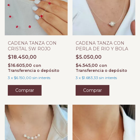
CADENA TANZA CON
CADENA TANZA CON
CRISTAL SW ROJO
PERLA DE RIO Y BOLA
$18.450,00
$5.050,00
$16.605,00
$4.545,00
con
con
Transferencia o depósito
Transferencia o depósito
3
x
$6.150,00
sin interés
3
x
$1.683,33
sin interés