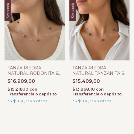
Sin stock
Sin stock
TANZA PIEDRA
TANZA PIEDRA
NATURAL RODONITA 6
NATURAL TANZANITA 6
MM
MM
$16.909,00
$15.409,00
$15.218,10
$13.868,10
con
con
Transferencia o depósito
Transferencia o depósito
3
x
$5.636,33
sin interés
3
x
$5.136,33
sin interés