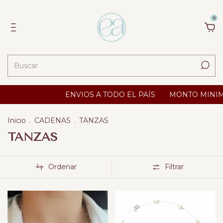
0
ENVIOS A TODO EL PAÍS
MONTO MINIMO $ 25000
Inicio
.
CADENAS
.
TANZAS
TANZAS
Ordenar
Filtrar