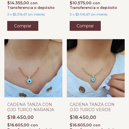
$14.355,00
$10.575,00
con
con
Transferencia o depósito
Transferencia o depósito
3
x
$5.316,67
sin interés
3
x
$3.916,67
sin interés
CADENA TANZA CON
CADENA TANZA CON
OJO TURCO NARANJA
OJO TURCO VERDE
$18.450,00
$18.450,00
$16.605,00
$16.605,00
con
con