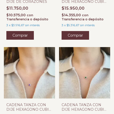
DIJE DE CORAZONES
DIJE HEXAGONO CUBIC
NEGRO
$11.750,00
$15.950,00
$10.575,00
$14.355,00
con
con
Transferencia o depósito
Transferencia o depósito
3
x
$3.916,67
sin interés
3
x
$5.316,67
sin interés
CADENA TANZA CON
CADENA TANZA CON
DIJE HEXAGONO CUBIC
DIJE HEXAGONO CUBIC
VIOLETA
VERDE