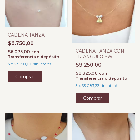
CADENA TANZA
$6.750,00
CADENA TANZA CON
$6.075,00
con
TRIANGULO SW
Transferencia o depósito
BOREAL
3
x
$2.250,00
sin interés
$9.250,00
$8.325,00
con
Comprar
Transferencia o depósito
3
x
$3.083,33
sin interés