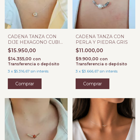
CADENA TANZA CON
CADENA TANZA CON
DIJE HEXAGONO CUBIC
PERLA Y PIEDRA GRIS
AMBAR
$15.950,00
$11.000,00
$14.355,00
$9.900,00
con
con
Transferencia o depósito
Transferencia o depósito
3
x
$5.316,67
sin interés
3
x
$3.666,67
sin interés