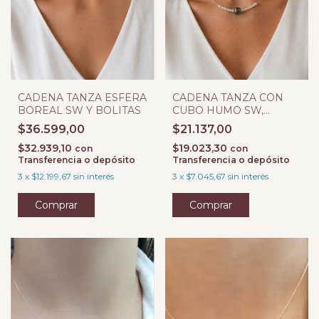
CADENA TANZA ESFERA
CADENA TANZA CON
BOREAL SW Y BOLITAS
CUBO HUMO SW,
BOLITAS Y TUBOS
$36.599,00
$21.137,00
$32.939,10
$19.023,30
con
con
Transferencia o depósito
Transferencia o depósito
3
x
$12.199,67
sin interés
3
x
$7.045,67
sin interés