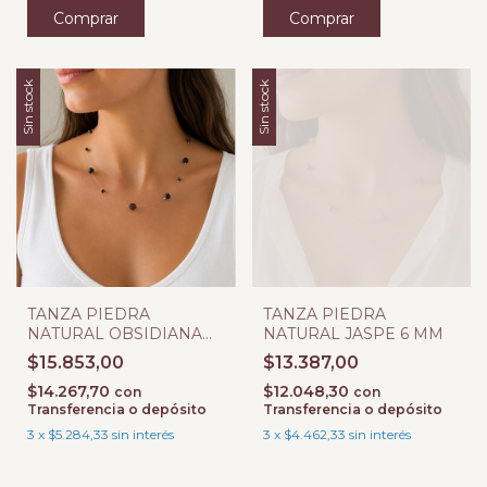
Sin stock
Sin stock
TANZA PIEDRA
TANZA PIEDRA
NATURAL OBSIDIANA
NATURAL JASPE 6 MM
PLATEADA 6 MM
$15.853,00
$13.387,00
$14.267,70
$12.048,30
con
con
Transferencia o depósito
Transferencia o depósito
3
x
$5.284,33
sin interés
3
x
$4.462,33
sin interés