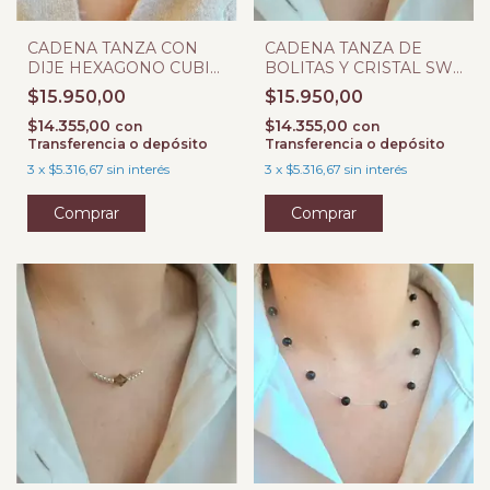
CADENA TANZA CON
CADENA TANZA DE
DIJE HEXAGONO CUBIC
BOLITAS Y CRISTAL SW
ROSA
BICONO ROSA
$15.950,00
$15.950,00
$14.355,00
$14.355,00
con
con
Transferencia o depósito
Transferencia o depósito
3
x
$5.316,67
sin interés
3
x
$5.316,67
sin interés