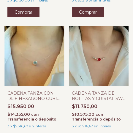
3
x
$6.150,00
sin interés
3
x
$5.316,67
sin interés
CADENA TANZA CON
CADENA TANZA DE
DIJE HEXAGONO CUBIC
BOLITAS Y CRISTAL SW
TURQUESA
BICONO ROJO
$15.950,00
$11.750,00
$14.355,00
$10.575,00
con
con
Transferencia o depósito
Transferencia o depósito
3
x
$5.316,67
sin interés
3
x
$3.916,67
sin interés