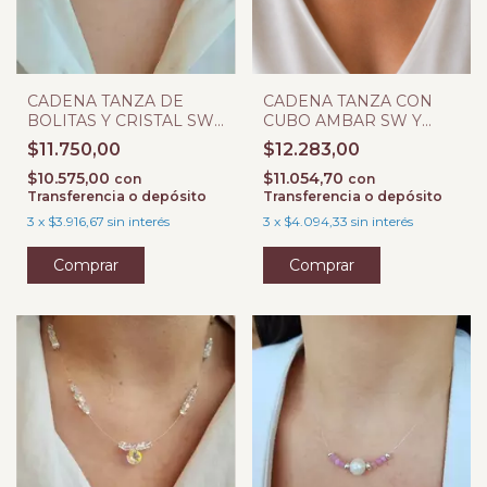
CADENA TANZA DE
CADENA TANZA CON
BOLITAS Y CRISTAL SW
CUBO AMBAR SW Y
BICONO CARAMELO
BOLITAS
$11.750,00
$12.283,00
$10.575,00
$11.054,70
con
con
Transferencia o depósito
Transferencia o depósito
3
x
$3.916,67
sin interés
3
x
$4.094,33
sin interés