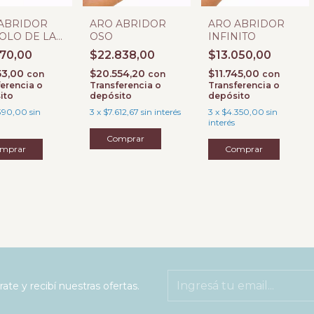
ABRIDOR
ARO ABRIDOR
ARO ABRIDOR
OLO DE LA
OSO
INFINITO
#
170,00
$22.838,00
$13.050,00
53,00
$20.554,20
$11.745,00
con
con
con
erencia o
Transferencia o
Transferencia o
ito
depósito
depósito
390,00
sin
3
x
$7.612,67
sin interés
3
x
$4.350,00
sin
interés
rate y recibí nuestras ofertas.