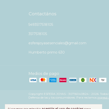
Contactános
5493517518105
3517518105
esferajoyasesenciales@gmail.com
Humberto primo 630
Medios de pago
Copyright ESFERA JOYAS - 30716040824 - 2026. Todos lo
Defensa de las y los consumidores. Para reclamos
ingresá 
Al navegar por este sitio
aceptás el uso de cookies
para