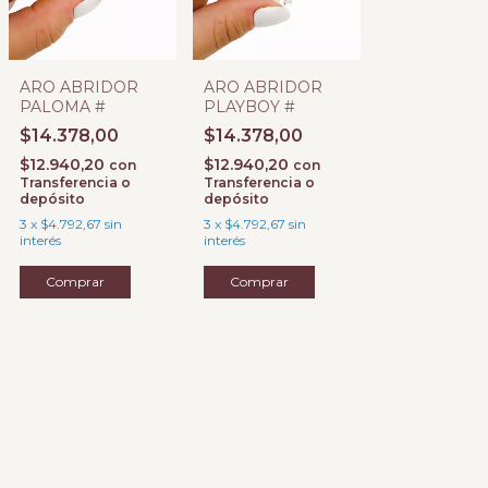
ARO ABRIDOR
ARO ABRIDOR
PALOMA #
PLAYBOY #
$14.378,00
$14.378,00
$12.940,20
$12.940,20
con
con
Transferencia o
Transferencia o
depósito
depósito
3
x
$4.792,67
sin
3
x
$4.792,67
sin
interés
interés