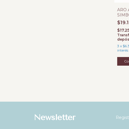
ARO 
SIMB
PAZ 
$19.
$17.2
Transf
depós
3
x
$6.
interés
Newsletter
Regist