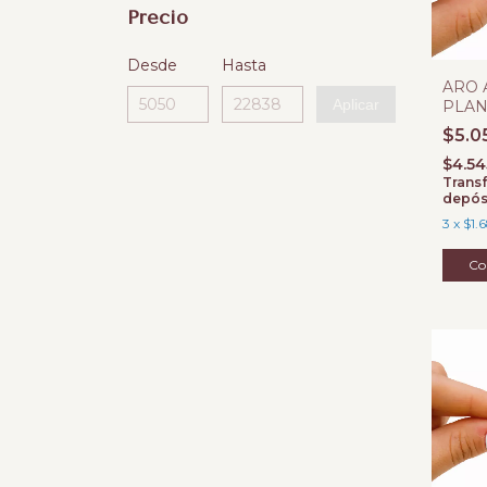
Precio
Desde
Hasta
ARO 
Aplicar
PLAN
$5.0
$4.5
Transf
depós
3
x
$1.