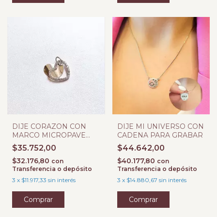
DIJE CORAZON CON
DIJE MI UNIVERSO CON
MARCO MICROPAVE
CADENA PARA GRABAR
PARA GRABAR
$35.752,00
$44.642,00
$32.176,80
$40.177,80
con
con
Transferencia o depósito
Transferencia o depósito
3
x
$11.917,33
sin interés
3
x
$14.880,67
sin interés