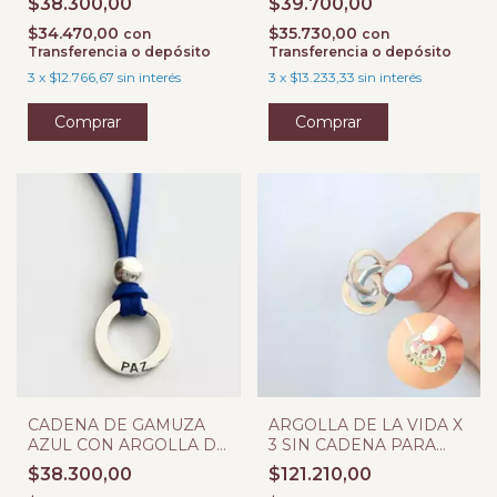
$38.300,00
$39.700,00
ESMALTE
$34.470,00
$35.730,00
con
con
Transferencia o depósito
Transferencia o depósito
3
x
$12.766,67
sin interés
3
x
$13.233,33
sin interés
CADENA DE GAMUZA
ARGOLLA DE LA VIDA X
AZUL CON ARGOLLA DE
3 SIN CADENA PARA
LA VIDA Y BOLITA
GRABAR
$38.300,00
$121.210,00