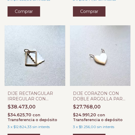
DIJE RECTANGULAR
DIJE CORAZON CON
IRREGULAR CON
DOBLE ARGOLLA PARA
RECUADRO PARA
GRABAR
$38.473,00
$27.768,00
GRABAR
$34.625,70
$24.991,20
con
con
Transferencia o depósito
Transferencia o depósito
3
x
$12.824,33
sin interés
3
x
$9.256,00
sin interés