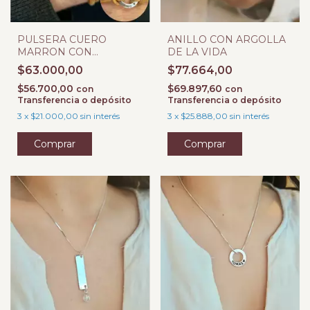
PULSERA CUERO
ANILLO CON ARGOLLA
MARRON CON
DE LA VIDA
ARGOLLA DE LA VIDA
$63.000,00
$77.664,00
$56.700,00
$69.897,60
con
con
Transferencia o depósito
Transferencia o depósito
3
x
$21.000,00
sin interés
3
x
$25.888,00
sin interés