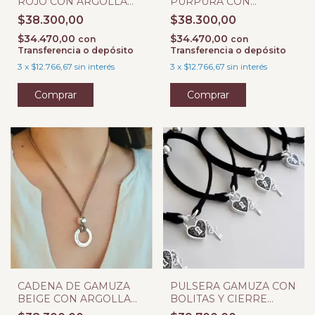
ROJO CON ARGOLLA
PURPURA CON
DE LA VIDA Y BOLITA
ARGOLLA DE LA VIDA Y
$38.300,00
$38.300,00
BOLITA
$34.470,00
$34.470,00
con
con
Transferencia o depósito
Transferencia o depósito
3
x
$12.766,67
sin interés
3
x
$12.766,67
sin interés
CADENA DE GAMUZA
PULSERA GAMUZA CON
BEIGE CON ARGOLLA
BOLITAS Y CIERRE
DE LA VIDA Y BOLITA
CANDADO CORAZON