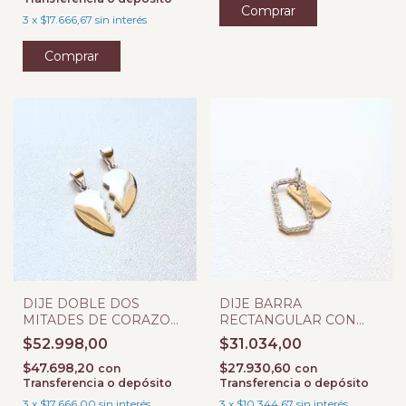
3
x
$17.666,67
sin interés
DIJE DOBLE DOS
DIJE BARRA
MITADES DE CORAZON
RECTANGULAR CON
PARA GRABAR
BORDES MICROPAVE
$52.998,00
$31.034,00
PARA GRABAR
$47.698,20
$27.930,60
con
con
Transferencia o depósito
Transferencia o depósito
3
x
$17.666,00
sin interés
3
x
$10.344,67
sin interés