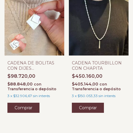
CADENA DE BOLITAS
CADENA TOURBILLON
CON DIJES
CON CHAPITA
CUADRADOS
$98.720,00
$450.160,00
$88.848,00
$405.144,00
con
con
Transferencia o depósito
Transferencia o depósito
3
x
$32.906,67
sin interés
3
x
$150.053,33
sin interés