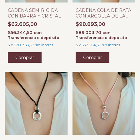
CADENA SEMIRIGIDA
CADENA COLA DE RATA
CON BARRA Y CRISTAL
CON ARGOLLA DE LA
VIDA
$62.605,00
$98.893,00
$56.344,50
$89.003,70
con
con
Transferencia o depósito
Transferencia o depósito
3
x
$20.868,33
sin interés
3
x
$32.964,33
sin interés